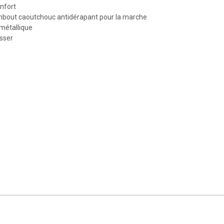
onfort
embout caoutchouc antidérapant pour la marche
 métallique
isser