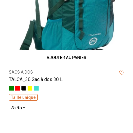
‹
›
AJOUTER AU PANIER
SACS A DOS
TALCA_30 Sac à dos 30 L
Vert
Rouge
Jaune
Turquoise
Noir
Taille unique
75,95 €