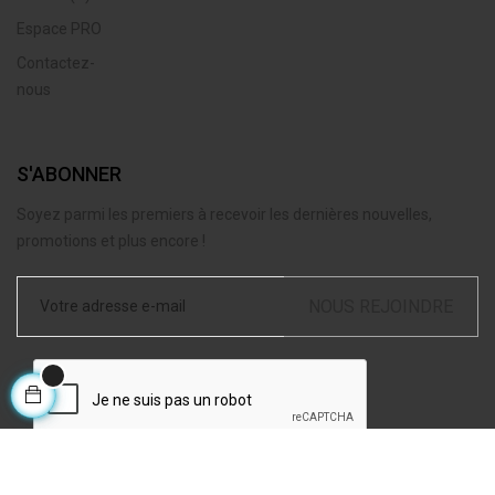
Espace PRO
Contactez-
nous
S'ABONNER
Soyez parmi les premiers à recevoir les dernières nouvelles,
promotions et plus encore !
NOUS REJOINDRE
J'accepte les
conditions générales de ventes