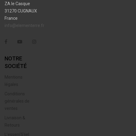
ZA le Casque
31270 CUGNAUX
France
info@elementerre.fr
Facebook
YouTube
Instagram
NOTRE
SOCIÉTÉ
Mentions
légales
Conditions
générales de
ventes
Livraison &
Retours
L’essen(S)iel