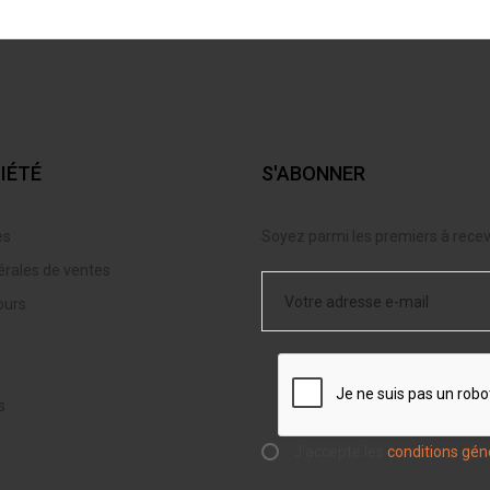
IÉTÉ
S'ABONNER
es
Soyez parmi les premiers à recevo
érales de ventes
ours
s
J'accepte les
conditions gén