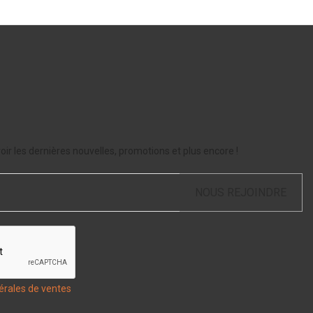
ir les dernières nouvelles, promotions et plus encore !
NOUS REJOINDRE
érales de ventes