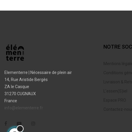
NOTRE SOC
Mentions légal
Elementerre | Nécessaire de plein air
Conditions gén
14, Rue Aristide Bergès
Livraison & Ret
ZA le Casque
L’essen(S)iel
31270 CUGNAUX
Espace PRO
France
info@elementerre.fr
Contactez-nou
Facebook
YouTube
Instagram