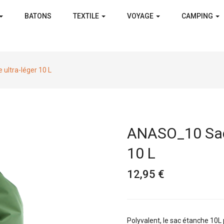
BATONS
TEXTILE
VOYAGE
CAMPING
ultra-léger 10 L
ANASO_10 Sac 
10 L
12,95 €
Polyvalent, le sac étanche 10L 