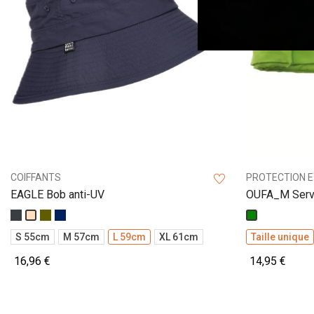
COIFFANTS
PROTECTION E
EAGLE Bob anti-UV
OUFA_M Servi
cm
Anthracite
Kaki
Marine
Beige
Vert
S 55cm
M 57cm
L 59cm
XL 61cm
Taille unique
16,96 €
14,95 €