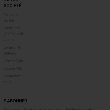
SOCIÉTÉ
Mentions
légales
Conditions
générales de
ventes
Livraison &
Retours
L’essen(S)iel
Espace PRO
Contactez-
nous
S'ABONNER
Soyez parmi les premiers à recevoir les dernières nouvelles,