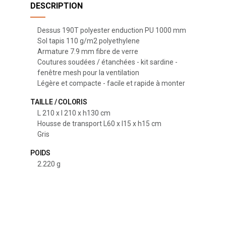
DESCRIPTION
Dessus 190T polyester enduction PU 1000 mm
Sol tapis 110 g/m2 polyethylene
Armature 7.9 mm fibre de verre
Coutures soudées / étanchées - kit sardine -
fenêtre mesh pour la ventilation
Légère et compacte - facile et rapide à monter
TAILLE / COLORIS
L 210 x l 210 x h130 cm
Housse de transport L60 x l15 x h15 cm
Gris
POIDS
2.220 g