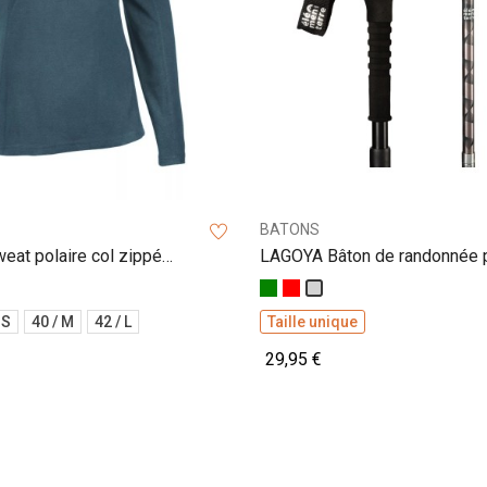
BATONS
at polaire col zippé
LAGOYA Bâton de randonnée p
e
Vert
Rouge
Gris
 S
40 / M
42 / L
Taille unique
29,95 €