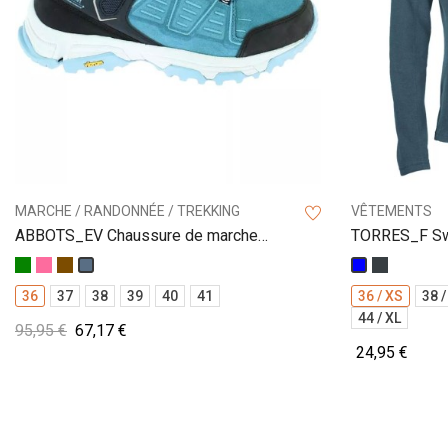
MARCHE / RANDONNÉE / TREKKING
VÊTEMENTS
ABBOTS_EV Chaussure de marche
TORRES_F Swe
Vibram
femme
Vert
Rose
Marron
Anthracit
Denim
Bleu
36
37
38
39
40
41
36 / XS
38 /
44 / XL
95,95 €
67,17 €
24,95 €