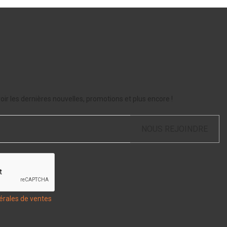
ir les dernières nouvelles, promotions et plus encore !
NOUS REJOINDRE
érales de ventes