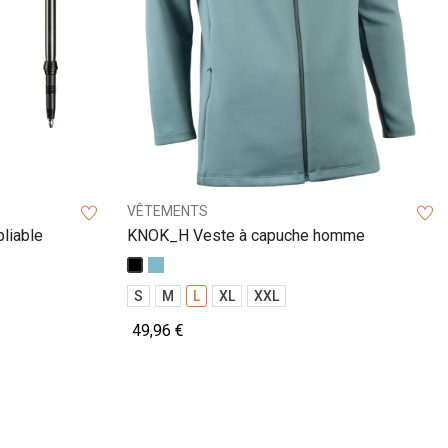
VÊTEMENTS
liable
KNOK_H Veste à capuche homme
Vert
Noir
de
gris
S
M
L
XL
XXL
49,96 €