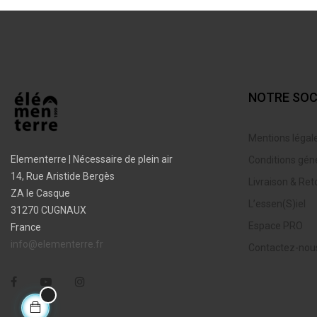
NOTRE SOC
Mentions légal
Elementerre | Nécessaire de plein air
Conditions gén
14, Rue Aristide Bergès
Livraison & Ret
ZA le Casque
L’essen(S)iel
31270 CUGNAUX
Espace PRO
France
info@elementerre.fr
Contactez-nou
Facebook
YouTube
Instagram