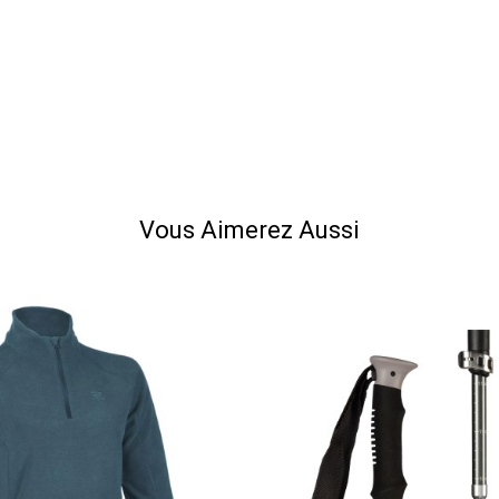
Rejoignez l'aventure
Elementerre
-vous et profitez immédiatement
Vous Aimerez Aussi
remise
Obtenir 10% de réduction