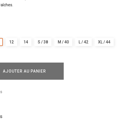
raîches.
12
14
S / 38
M / 40
L / 42
XL / 44
AJOUTER AU PANIER
és
IS