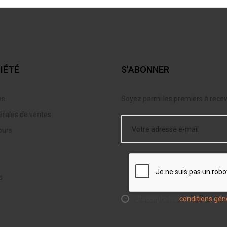
IÉTÉ
S'ABONNER
es
Soyez parmi les premiers à recevo
érales de ventes
ours
s
J'accepte les
conditions gén