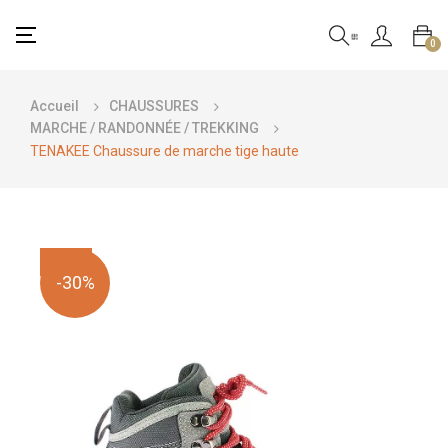
Basculer
☰
0
la
navigation
Accueil
CHAUSSURES
MARCHE / RANDONNÉE / TREKKING
TENAKEE Chaussure de marche tige haute
-30%
-30%