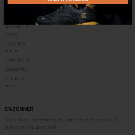
Mentions
légales
Conditions
générales de
ventes
Livraison &
Retours
L’essen(S)iel
Espace PRO
Contactez-
nous
S'ABONNER
Soyez parmi les premiers à recevoir les dernières nouvelles,
promotions et plus encore !