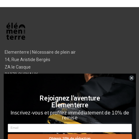
Elementerre | Nécessaire de plein air
14, Rue Aristide Bergès
ZA le Casque
31270 CUGNAUX
France
info@elementerre.fr
Rejoignez l'aventure
Elementerre
Facebook
YouTube
Instagram
Inscrivez-vous et profitez immédiatement de 10% de
remise
NOTRE
Email
SOCIÉTÉ
Obtenir 10% de réduction