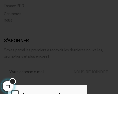
Espace PRO
Contactez-
nous
S'ABONNER
Soyez parmi les premiers à recevoir les dernières nouvelles,
promotions et plus encore !
NOUS REJOINDRE
J'accepte les
conditions générales de ventes