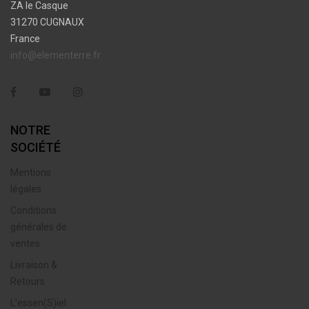
ZA le Casque
31270 CUGNAUX
France
info@elementerre.fr
Facebook
YouTube
Instagram
NOTRE
SOCIÉTÉ
Mentions
légales
Conditions
générales de
ventes
Livraison &
Retours
L’essen(S)iel