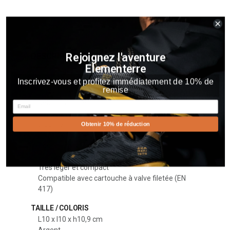
Rejoignez l'aventure
DESCRIPTION
Elementerre
Inscrivez-vous et profitez immédiatement de 10% de
Mélange aluminium haute qualité et acier
remise
inoxydable résistant aux hautes températures
Débit ajustable
Email
Supports pliables et dentelés pour une meilleure
stabilité
Obtenir 10% de réduction
Joint d'étanchéité gaz préssurisé
Consommation 120 g/h
Sac de rangement/transport inclus
Très léger et compact
Compatible avec cartouche à valve filetée (EN
417)
TAILLE / COLORIS
L10 x l10 x h10,9 cm
Argent