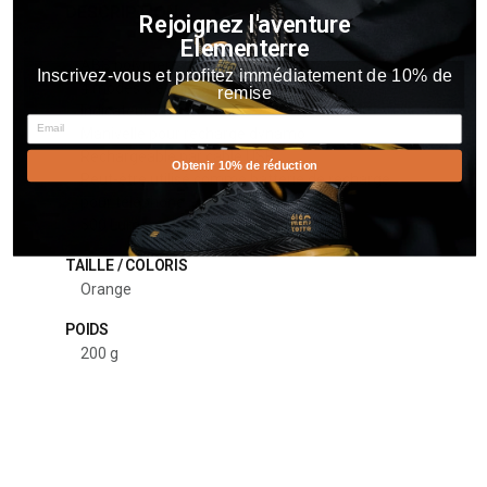
DESCRIPTION
Rejoignez l'aventure
Elementerre
ABS polymère thermoplastique
Inscrivez-vous et profitez immédiatement de 10% de
4 modes d'éclairage et 3 teintes de lumière
remise
Indicateur de batterie
Email
Manivelle pour recharge dynamo
Rechargeable par cable USB
Obtenir 10% de réduction
Peut-être utilisé comme batterie de recharge
pour téléphone
500 Lumens
TAILLE / COLORIS
Orange
POIDS
200 g