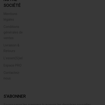
SOCIÉTÉ
Mentions
légales
Conditions
générales de
ventes
Livraison &
Retours
L’essen(S)iel
Espace PRO
Contactez-
nous
S'ABONNER
Soyez parmi les premiers à recevoir les dernières nouvelles,