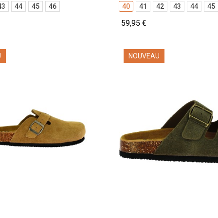
43
44
45
46
40
41
42
43
44
45
59,95 €
U
NOUVEAU