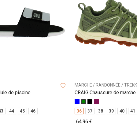
MARCHE / RANDONNÉE / TREKK
le de piscine
CRAIG Chaussure de marche 
Bleu
Noir
Prune
Vert
43
44
45
46
36
37
38
39
40
41
64,96 €