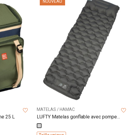
NOUVEAU
MATELAS / HAMAC
me 25 L
LUFTY Matelas gonflable avec pompe à
pied
Gris