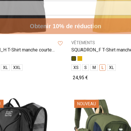
Obtenir 10% de réduction
VÊTEMENTS
 T-Shirt manche courte
SQUADRON_F T-Shirt manche
femme
Moutarde
Kaki
XL
XXL
XS
S
M
L
XL
24,95 €
U
NOUVEAU