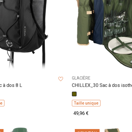
GLACIÈRE
 à dos 8 L
CHILLEX_30 Sac à dos isot
vaisselle
Kaki
ue
Taille unique
49,96 €