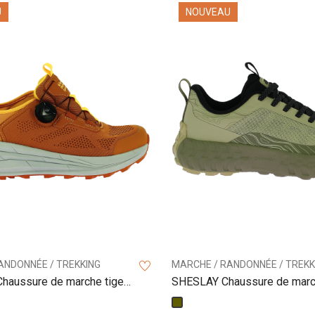
U
NOUVEAU
ANDONNÉE / TREKKING
MARCHE / RANDONNÉE / TREKK
haussure de marche tige
SHESLAY Chaussure de marc
basse
Kaki