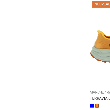
NOUVEA
MARCHE / R
TERRAVIA C
basse
Bleu
Orange