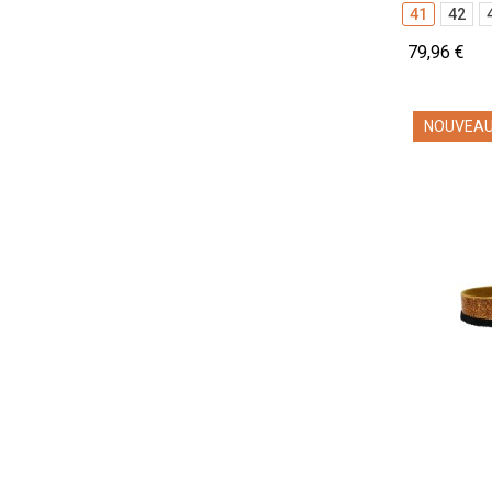
41
42
79,96 €
NOUVEA