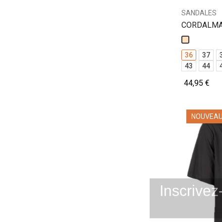
SANDALES
CORDALMA 
Beige
36
37
43
44
44,95 €
NOUVEA
Inscrivez
Email