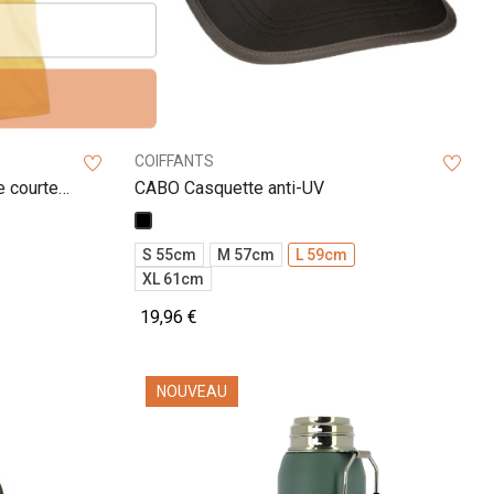
COIFFANTS
 courte
CABO Casquette anti-UV
Noir
S 55cm
M 57cm
L 59cm
XL 61cm
19,96 €
NOUVEAU