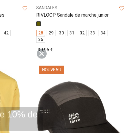
SANDALES
es
RIVLOOP Sandale de marche junior
Kaki
42
28
29
30
31
32
33
34
35
39,95 €
NOUVEAU
 de 10% de