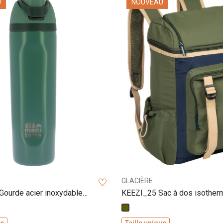
U
NOUVEAU
GLACIÈRE
ourde acier inoxydable
KEEZI_25 Sac à dos isother
Kaki