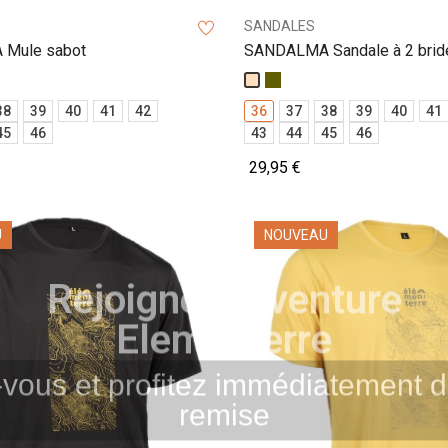
SANDALES
Mule sabot
SANDALMA Sandale à 2 brid
Kaki
Beige
38
39
40
41
42
36
37
38
39
40
41
45
46
43
44
45
46
29,95 €
U
NOUVEAU
Rejoignez l'aventure
Elementerre
-vous et profitez immédiatement
remise