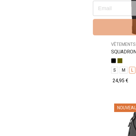
VÊTEMENTS
SQUADRON_H
homme
Kaki
Noir
S
M
L
24,95 €
NOUVEA