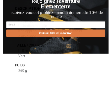
Rejoignez l'aventure
Elementerre
DESCRIPTION
Inscrivez-vous et profitez immédiatement de 10% de
remise
Polypropylène
Email
Utilisation multiple
Non approprié aux activités d'escalade et
Obtenir 10% de réduction
d'alpinisme
TAILLE / COLORIS
L15 m x diam 0,7 mm
Vert
POIDS
260 g