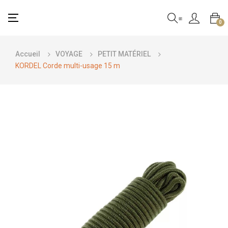
Basculer
☰
0
la
navigation
Accueil
VOYAGE
PETIT MATÉRIEL
KORDEL Corde multi-usage 15 m