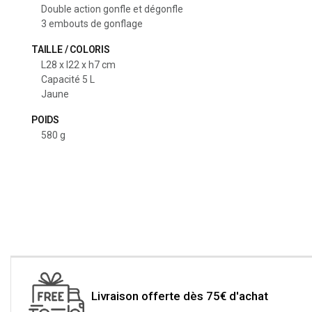
Double action gonfle et dégonfle
3 embouts de gonflage
TAILLE / COLORIS
L28 x l22 x h7 cm
Capacité 5 L
Jaune
POIDS
580 g
Livraison offerte dès 75€ d'achat