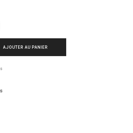
AJOUTER AU PANIER
és
IS