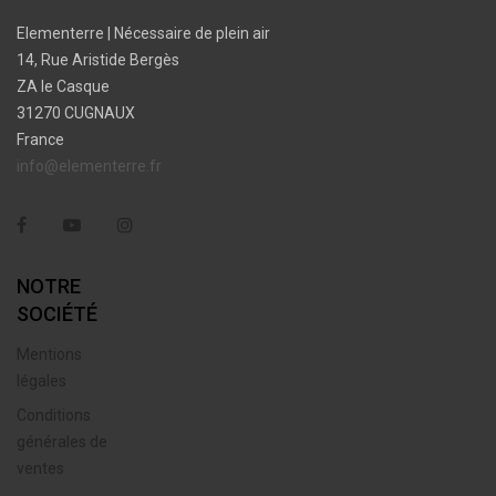
Elementerre | Nécessaire de plein air
14, Rue Aristide Bergès
ZA le Casque
31270 CUGNAUX
France
info@elementerre.fr
Facebook
YouTube
Instagram
NOTRE
SOCIÉTÉ
Mentions
légales
Conditions
générales de
ventes