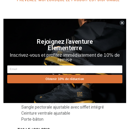
DESCRIPTION
Rejoignez l'aventure
Elementerre
Nylon 420D avec enduction PU
Inscrivez-vous et profitez immédiatement de 10% de
Poignée de portage
remise
Dos aéré matelassé
Email
Bretelles matelassées ajustables
Compartiment principal zippé avec poche
Obtenir 10% de réduction
intérieure élastiquée
Filet de portage casque vélo dans poche frontale
zippée
Poche latérale zippée
Sangle pectorale ajustable avec sifflet intégré
Ceinture ventrale ajustable
Porte-bâton