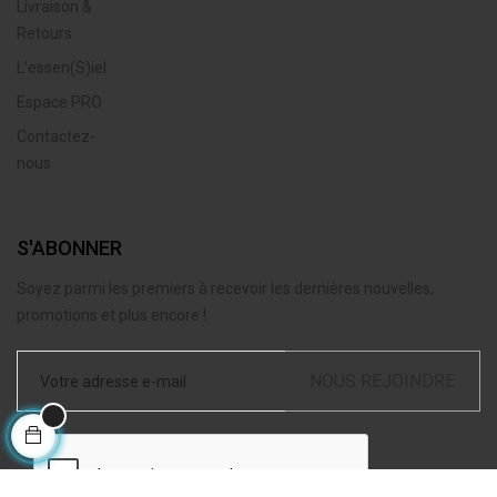
Livraison &
Retours
L’essen(S)iel
Espace PRO
Contactez-
nous
S'ABONNER
Soyez parmi les premiers à recevoir les dernières nouvelles,
promotions et plus encore !
NOUS REJOINDRE