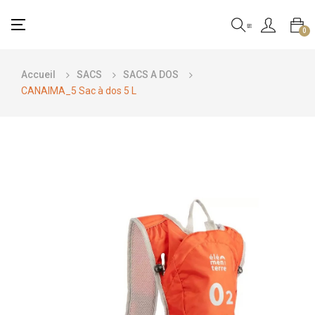
Basculer
☰
0
la
navigation
Accueil
SACS
SACS A DOS
CANAIMA_5 Sac à dos 5 L