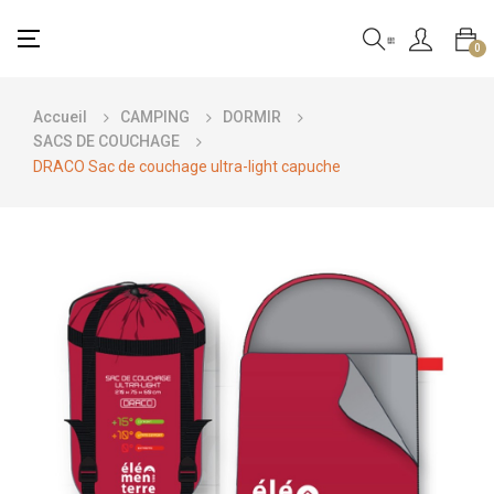
Basculer
☰
0
la
navigation
Accueil
CAMPING
DORMIR
SACS DE COUCHAGE
DRACO Sac de couchage ultra-light capuche