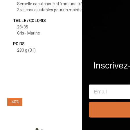
Semelle caoutchouc offrant une très bonne adhérence sur tous
3 velcros ajustables pour un maintien et chaussant précis
TAILLE / COLORIS
28/35
Gris - Marine
POIDS
280 g (31)
Inscrivez
Email
-40%