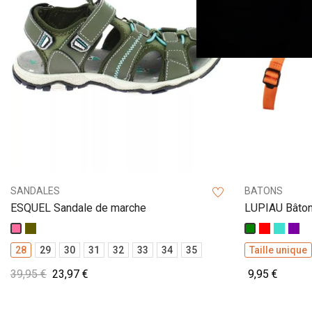
SANDALES
BATONS
ESQUEL Sandale de marche
LUPIAU Bâton
Kaki
Rouge
Turqu
Vio
Rose
Vert
28
29
30
31
32
33
34
35
Taille unique
39,95 €
23,97 €
9,95 €