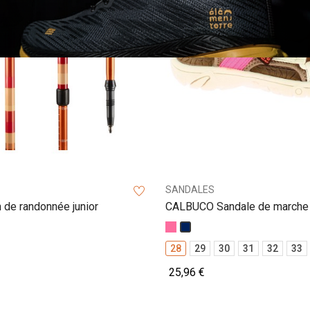
SANDALES
 de randonnée junior
CALBUCO Sandale de marche 
oise
let
Rose
Marine
28
29
30
31
32
33
25,96 €