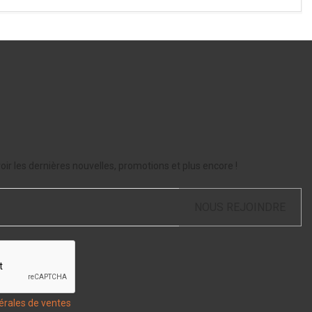
ir les dernières nouvelles, promotions et plus encore !
NOUS REJOINDRE
érales de ventes