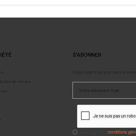
IÉTÉ
S'ABONNER
es
Soyez parmi les premiers à recevo
érales de ventes
ours
s
J'accepte les
conditions gén