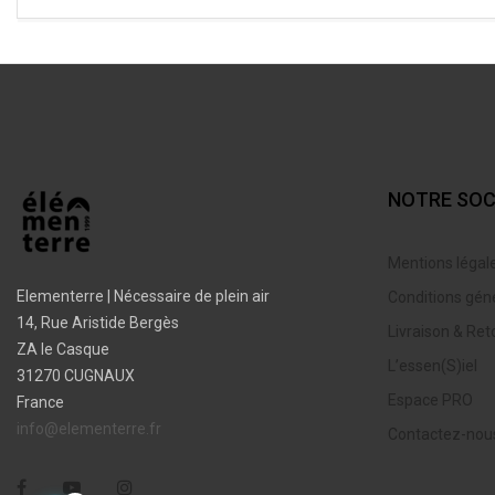
NOTRE SOC
Mentions légal
Elementerre | Nécessaire de plein air
Conditions gén
14, Rue Aristide Bergès
Livraison & Ret
ZA le Casque
L’essen(S)iel
31270 CUGNAUX
Espace PRO
France
info@elementerre.fr
Contactez-nou
Facebook
YouTube
Instagram