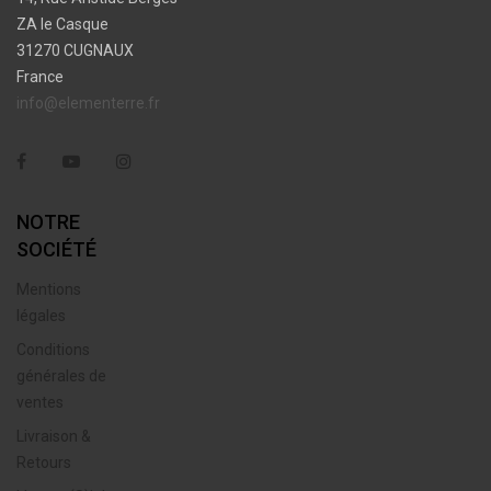
ZA le Casque
31270 CUGNAUX
France
info@elementerre.fr
Facebook
YouTube
Instagram
NOTRE
SOCIÉTÉ
Mentions
légales
Conditions
générales de
ventes
Livraison &
Retours