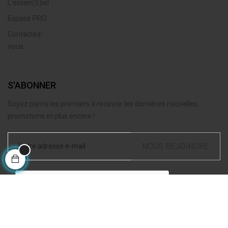
L’essen(S)iel
Espace PRO
Contactez-
nous
S'ABONNER
Soyez parmi les premiers à recevoir les dernières nouvelles,
promotions et plus encore !
NOUS REJOINDRE
J'accepte les
conditions générales de ventes