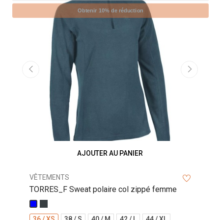
AST
Obtenir 10% de réduction
V
Blan
T
XS
20,
‹
›
AJOUTER AU PANIER
VÊTEMENTS
TORRES_F Sweat polaire col zippé femme
Anthracite
Bleu
36 / XS
38 / S
40 / M
42 / L
44 / XL