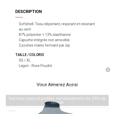
DESCRIPTION
Softshell: Tissu déperlant, respirant et résistant
au vent
87% polyester + 13% elasthanne
Capuche intégrée non amovible
2 poches mains fermant par zip
TAILLE / COLORIS
XS / XL
Lagon - Rose Poudré
Rejoignez l'aventure
Vous Aimerez Aussi
Elementerre
Inscrivez-vous et profitez immédiatement de 10% de
remise
Email
VÊT