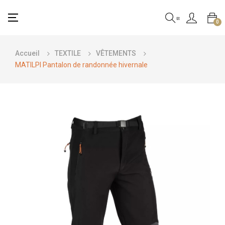
Basculer
☰
0
la
navigation
Accueil
TEXTILE
VÊTEMENTS
MATILPI Pantalon de randonnée hivernale