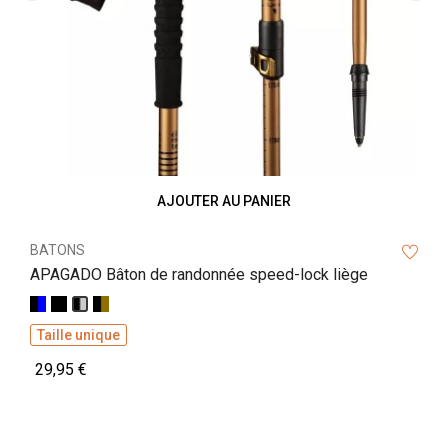
‹
›
AJOUTER AU PANIER
BATONS
APAGADO Bâton de randonnée speed-lock liège
Noir/Bleu
Noir/Orange
Noir/Bronze
Noir/Argent
Taille unique
29,95 €